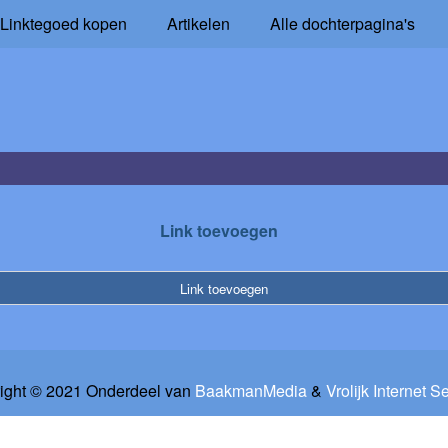
Linktegoed kopen
Artikelen
Alle dochterpagina's
Link toevoegen
Link toevoegen
ight © 2021 Onderdeel van
BaakmanMedia
&
Vrolijk Internet S