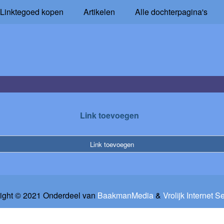
Linktegoed kopen
Artikelen
Alle dochterpagina's
g
Link toevoegen
Link toevoegen
ight © 2021 Onderdeel van
BaakmanMedia
&
Vrolijk Internet S